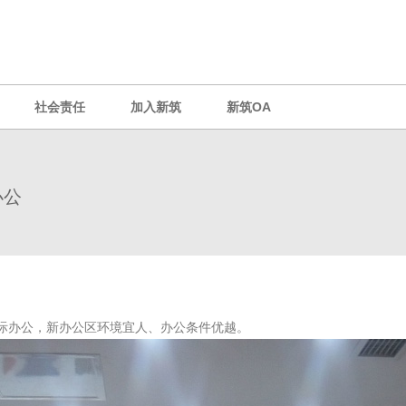
社会责任
加入新筑
新筑OA
办公
顿国际办公，新办公区环境宜人、办公条件优越。