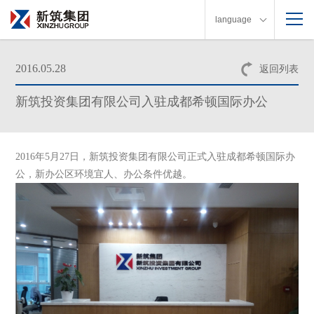
language
2016.05.28
返回列表
新筑投资集团有限公司入驻成都希顿国际办公
2016年5月27日，新筑投资集团有限公司正式入驻成都希顿国际办
公，新办公区环境宜人、办公条件优越。