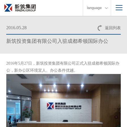
language
2016.05.28
返回列表
新筑投资集团有限公司入驻成都希顿国际办公
2016年5月27日，新筑投资集团有限公司正式入驻成都希顿国际办
公，新办公区环境宜人、办公条件优越。