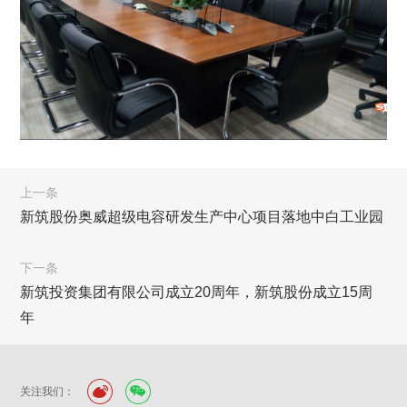
上一条
新筑股份奥威超级电容研发生产中心项目落地中白工业园
下一条
新筑投资集团有限公司成立20周年，新筑股份成立15周
年
关注我们：