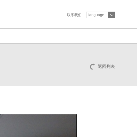
联系我们
language
返回列表