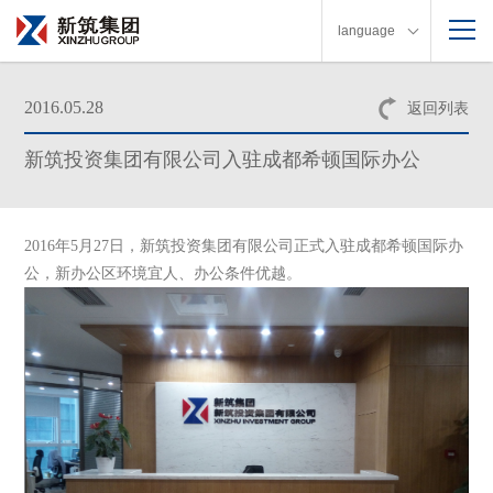
language
2016.05.28
返回列表
新筑投资集团有限公司入驻成都希顿国际办公
2016年5月27日，新筑投资集团有限公司正式入驻成都希顿国际办
公，新办公区环境宜人、办公条件优越。