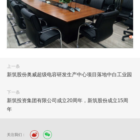
上一条
新筑股份奥威超级电容研发生产中心项目落地中白工业园
下一条
新筑投资集团有限公司成立20周年，新筑股份成立15周
年
关注我们：