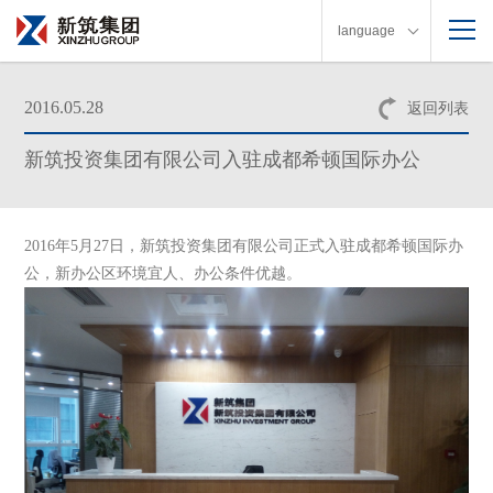
language
2016.05.28
返回列表
新筑投资集团有限公司入驻成都希顿国际办公
2016年5月27日，新筑投资集团有限公司正式入驻成都希顿国际办
公，新办公区环境宜人、办公条件优越。