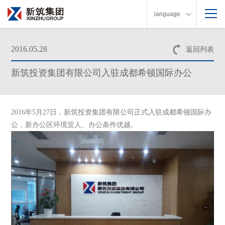
language
2016.05.28
返回列表
新筑投资集团有限公司入驻成都希顿国际办公
2016年5月27日，新筑投资集团有限公司正式入驻成都希顿国际办
公，新办公区环境宜人、办公条件优越。