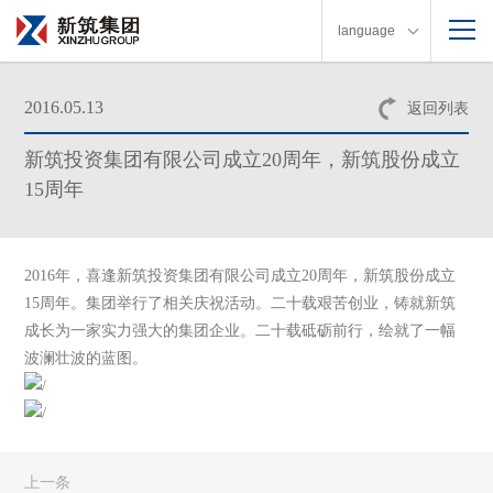
language
2016.05.13
返回列表
新筑投资集团有限公司成立20周年，新筑股份成立
15周年
2016年，喜逢新筑投资集团有限公司成立20周年，新筑股份成立
15周年。集团举行了相关庆祝活动。二十载艰苦创业，铸就新筑
成长为一家实力强大的集团企业。二十载砥砺前行，绘就了一幅
波澜壮波的蓝图。
上一条