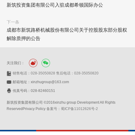
新筑投资集团有限公司入驻成都希顿国际办公
下一条
成都市新筑路桥机械股份有限公司关于控股股东部分股权
解除质押的公告
关注我们：
销售电话：028-35050828 售后电话：028-35050820
邮箱地址：xinzhugroup@163.com
传真号码：028-82460151
新筑投资集团有限公司 ©2016xinzhu group Development All Rights
ReservedPrivacy Policy
备案号：蜀ICP备11012626号-2
网站设计：赛门仕博