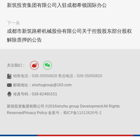
新筑投资集团有限公司入驻成都希顿国际办公
下一条
成都市新筑路桥机械股份有限公司关于控股股东部分股权
解除质押的公告
关注我们：
销售电话：028-35050828 售后电话：028-35050820
邮箱地址：xinzhugroup@163.com
传真号码：028-82460151
新筑投资集团有限公司 ©2016xinzhu group Development All Rights
ReservedPrivacy Policy
备案号：蜀ICP备11012626号-2
网站设计：赛门仕博