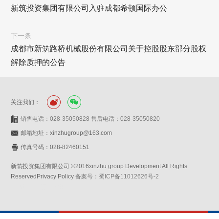
新筑投资集团有限公司入驻成都希顿国际办公
下一条
成都市新筑路桥机械股份有限公司关于控股股东部分股权
解除质押的公告
关注我们：
销售电话：028-35050828 售后电话：028-35050820
邮箱地址：xinzhugroup@163.com
传真号码：028-82460151
新筑投资集团有限公司 ©2016xinzhu group Development All Rights
ReservedPrivacy Policy
备案号：蜀ICP备11012626号-2
网站设计：赛门仕博