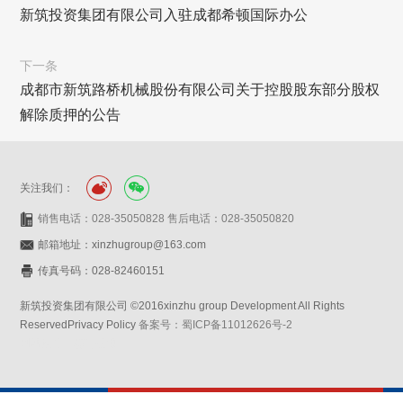
新筑投资集团有限公司入驻成都希顿国际办公
下一条
成都市新筑路桥机械股份有限公司关于控股股东部分股权
解除质押的公告
关注我们：
销售电话：028-35050828 售后电话：028-35050820
邮箱地址：xinzhugroup@163.com
传真号码：028-82460151
新筑投资集团有限公司 ©2016xinzhu group Development All Rights
ReservedPrivacy Policy
备案号：蜀ICP备11012626号-2
网站设计：赛门仕博