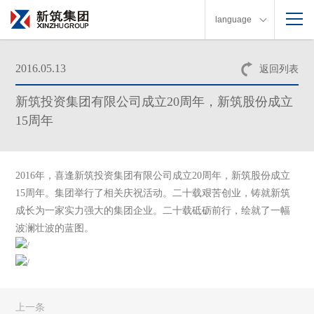
language
2016.05.13
返回列表
新筑投资集团有限公司成立20周年，新筑股份成立
15周年
2016年，喜逢新筑投资集团有限公司成立20周年，新筑股份成立
15周年。集团举行了相关庆祝活动。二十载艰苦创业，铸就新筑
成长为一家实力强大的集团企业。二十载砥砺前行，绘就了一幅
波澜壮波的蓝图。
上一条