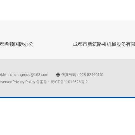
都希顿国际办公
成都市新筑路桥机械股份有
址：xinzhugroup@163.com
传真号码：028-82460151
rvedPrivacy Policy
备案号：蜀ICP备11012626号-2
网站设计：赛门仕博