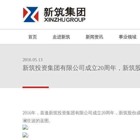
首页
走进新筑
新闻资讯
事业领域
2016.05.13
新筑投资集团有限公司成立20周年，新筑股
2016年，喜逢新筑投资集团有限公司成立20周年，新筑股
澜壮波的蓝图。