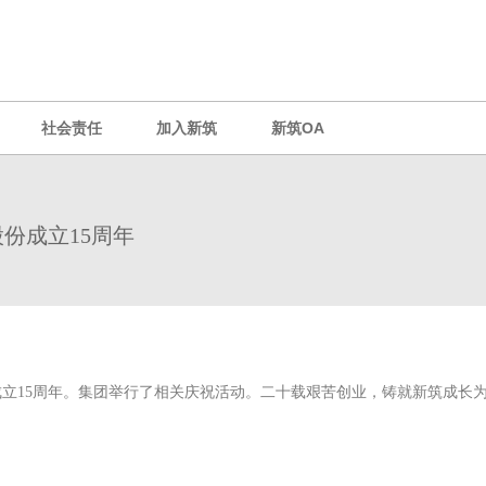
社会责任
加入新筑
新筑OA
份成立15周年
份成立15周年。集团举行了相关庆祝活动。二十载艰苦创业，铸就新筑成