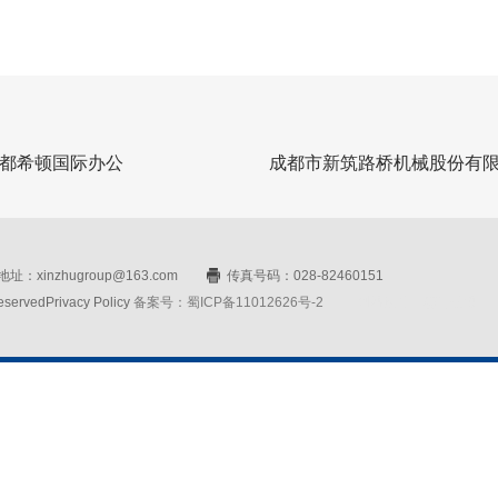
都希顿国际办公
成都市新筑路桥机械股份有
址：xinzhugroup@163.com
传真号码：028-82460151
rvedPrivacy Policy
备案号：蜀ICP备11012626号-2
网站设计：赛门仕博