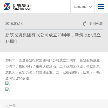
language
2016.05.13
返回列表
新筑投资集团有限公司成立20周年，新筑股份成立
15周年
2016年，喜逢新筑投资集团有限公司成立20周年，新筑股份成立
15周年。集团举行了相关庆祝活动。二十载艰苦创业，铸就新筑
成长为一家实力强大的集团企业。二十载砥砺前行，绘就了一幅
波澜壮波的蓝图。
上一条