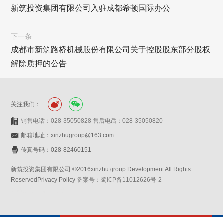
新筑投资集团有限公司入驻成都希顿国际办公
下一条
成都市新筑路桥机械股份有限公司关于控股股东部分股权
解除质押的公告
关注我们：
销售电话：028-35050828 售后电话：028-35050820
邮箱地址：xinzhugroup@163.com
传真号码：028-82460151
新筑投资集团有限公司 ©2016xinzhu group Development All Rights
ReservedPrivacy Policy
备案号：蜀ICP备11012626号-2
网站设计：赛门仕博