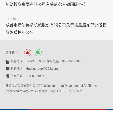
新筑投资集团有限公司入驻成都希顿国际办公
下一条
成都市新筑路桥机械股份有限公司关于控股股东部分股权
解除质押的公告
关注我们：
销售电话：028-35050828 售后电话：028-35050820
邮箱地址：xinzhugroup@163.com
传真号码：028-82460151
新筑投资集团有限公司 ©2016xinzhu group Development All Rights
ReservedPrivacy Policy
备案号：蜀ICP备11012626号-2
网站设计：赛门仕博