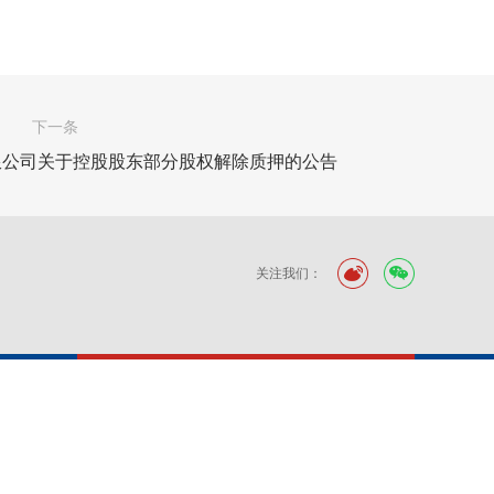
下一条
限公司关于控股股东部分股权解除质押的公告
关注我们：