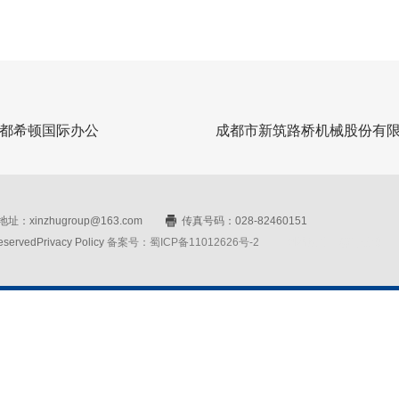
都希顿国际办公
成都市新筑路桥机械股份有
址：xinzhugroup@163.com
传真号码：028-82460151
rvedPrivacy Policy
备案号：蜀ICP备11012626号-2
网站设计：赛门仕博