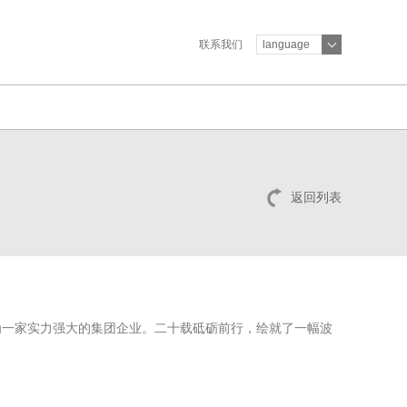
联系我们
language
返回列表
长为一家实力强大的集团企业。二十载砥砺前行，绘就了一幅波