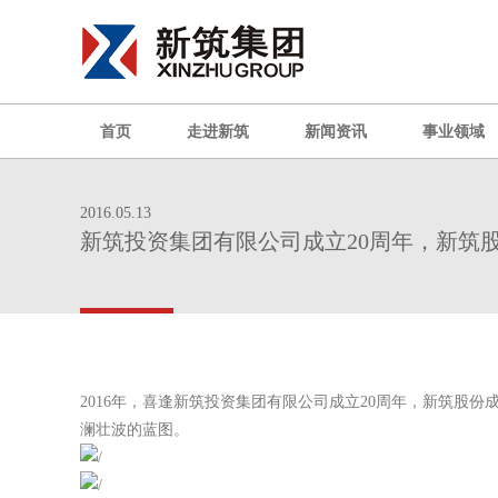
首页
走进新筑
新闻资讯
事业领域
2016.05.13
新筑投资集团有限公司成立20周年，新筑股
2016年，喜逢新筑投资集团有限公司成立20周年，新筑股
澜壮波的蓝图。