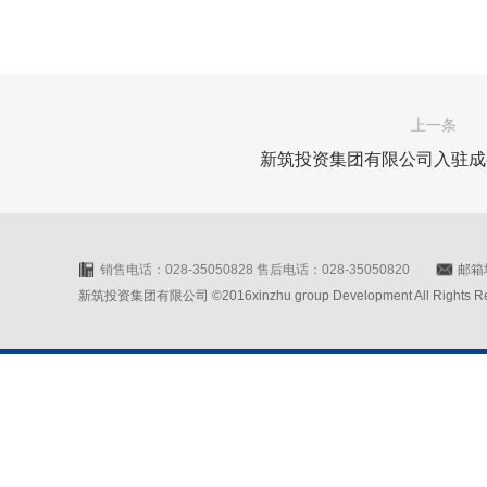
上一条
新筑投资集团有限公司入驻成
销售电话：028-35050828 售后电话：028-35050820
邮箱地
新筑投资集团有限公司 ©2016xinzhu group Development All Rights Rese