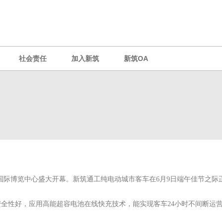
社会责任
加入新筑
新筑OA
海新国际博览中心盛大开幕。新筑通工纯电动城市客车在6月9日端午佳节之际正式
全性好，应用高能超容电池在线快充技术，能实现客车24小时不间断运