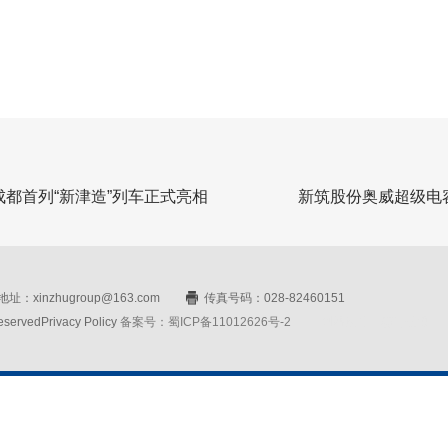
都首列“新津造”列车正式亮相
新筑股份奥威超级电
址：xinzhugroup@163.com
传真号码：028-82460151
rvedPrivacy Policy
备案号：蜀ICP备11012626号-2
网站设计：赛门仕博