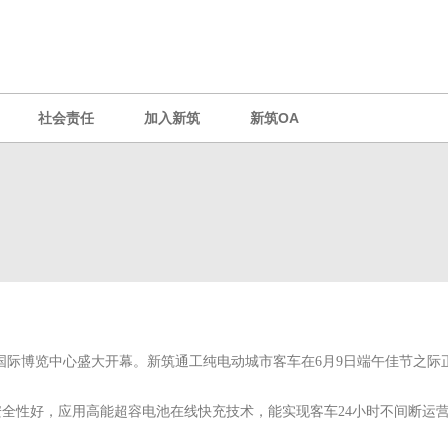
社会责任
加入新筑
新筑OA
海新国际博览中心盛大开幕。新筑通工纯电动城市客车在6月9日端午佳节之际正式
全性好，应用高能超容电池在线快充技术，能实现客车24小时不间断运