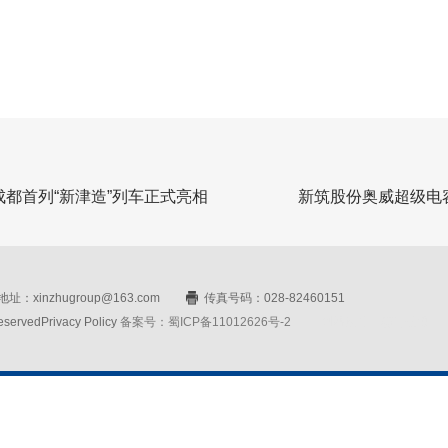
都首列“新津造”列车正式亮相
新筑股份奥威超级电
址：xinzhugroup@163.com
传真号码：028-82460151
rvedPrivacy Policy
备案号：蜀ICP备11012626号-2
网站设计：赛门仕博