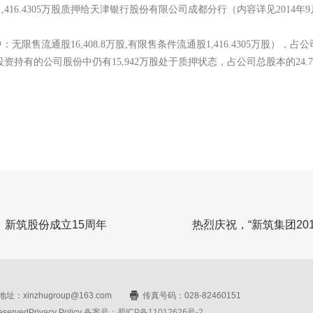
,416.4305万股质押给天津银行股份有限公司成都分行（内容详见2014年
无限售流通股16,408.8万股,有限售条件流通股1,416.4305万股），占公
投资持有的公司股份中仍有15,942万股处于质押状态，占公司总股本的24.7
，新筑股份成立15周年
热烈庆祝，“新筑集团20
址：xinzhugroup@163.com
传真号码：028-82460151
rvedPrivacy Policy
备案号：蜀ICP备11012626号-2
网站设计：赛门仕博