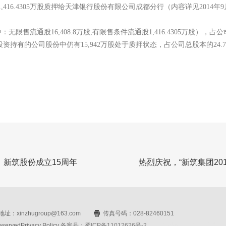
,416.4305万股质押给天津银行股份有限公司成都分行（内容详见2014年
无限售流通股16,408.8万股,有限售条件流通股1,416.4305万股），占公
投资持有的公司股份中仍有15,942万股处于质押状态，占公司总股本的24.7
，新筑股份成立15周年
热烈庆祝，“新筑集团20
址：xinzhugroup@163.com
传真号码：028-82460151
rvedPrivacy Policy
备案号：蜀ICP备11012626号-2
网站设计：赛门仕博