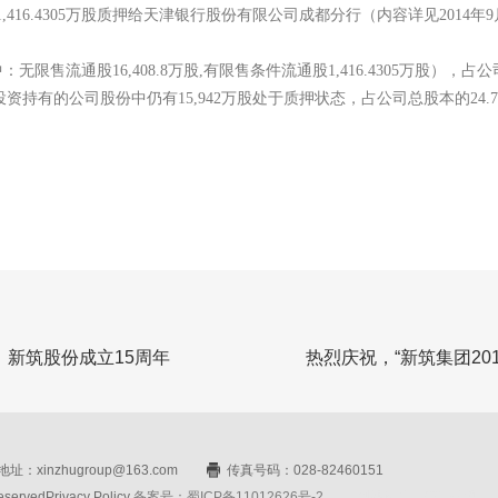
,416.4305万股质押给天津银行股份有限公司成都分行（内容详见2014年
无限售流通股16,408.8万股,有限售条件流通股1,416.4305万股），占公
投资持有的公司股份中仍有15,942万股处于质押状态，占公司总股本的24.7
，新筑股份成立15周年
热烈庆祝，“新筑集团20
址：xinzhugroup@163.com
传真号码：028-82460151
rvedPrivacy Policy
备案号：蜀ICP备11012626号-2
网站设计：赛门仕博