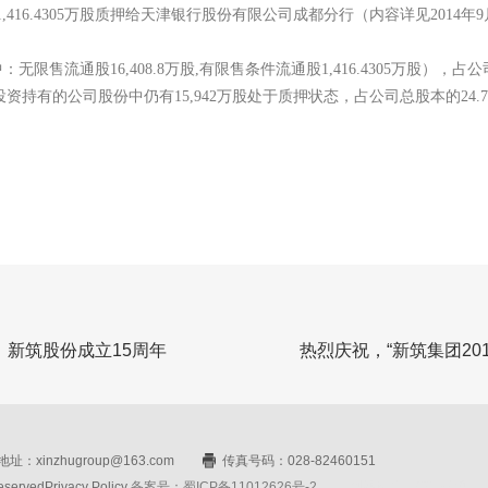
,416.4305万股质押给天津银行股份有限公司成都分行（内容详见2014年
无限售流通股16,408.8万股,有限售条件流通股1,416.4305万股），占公
投资持有的公司股份中仍有15,942万股处于质押状态，占公司总股本的24.7
，新筑股份成立15周年
热烈庆祝，“新筑集团20
址：xinzhugroup@163.com
传真号码：028-82460151
rvedPrivacy Policy
备案号：蜀ICP备11012626号-2
网站设计：赛门仕博