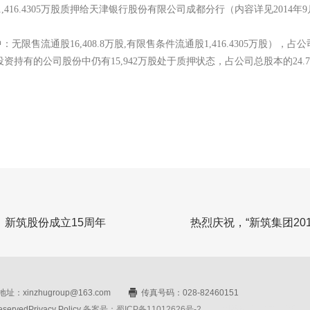
,416.4305万股质押给天津银行股份有限公司成都分行（内容详见2014年
无限售流通股16,408.8万股,有限售条件流通股1,416.4305万股），占公
投资持有的公司股份中仍有15,942万股处于质押状态，占公司总股本的24.7
，新筑股份成立15周年
热烈庆祝，“新筑集团20
址：xinzhugroup@163.com
传真号码：028-82460151
rvedPrivacy Policy
备案号：蜀ICP备11012626号-2
网站设计：赛门仕博