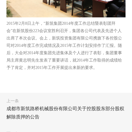
2015年2月8日上午，“新筑集团2014年度工作总结暨表彰团拜
会”在新筑股份223会议室胜利召开，集团各公司代表及先进个人
出席了本次会议。会上，新筑投资集团有限公司携旗下各控股公
司对2014年度工作完成情况及2015年工作计划安排作了汇报。随
后，大会对2014年度集团先进集体及个人进行了表彰，集团董事
局主席黄志明先生发表了重要讲话，就2014年工作取得的成绩给
予了肯定，并对2015年工作开展提出来新的要求。
上一条
成都市新筑路桥机械股份有限公司关于控股股东部分股权
解除质押的公告