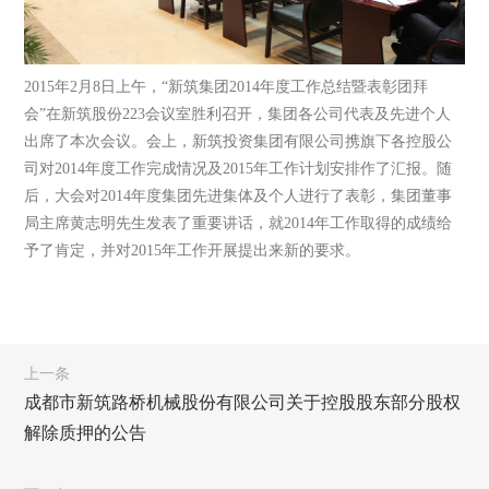
2015年2月8日上午，“新筑集团2014年度工作总结暨表彰团拜
会”在新筑股份223会议室胜利召开，集团各公司代表及先进个人
出席了本次会议。会上，新筑投资集团有限公司携旗下各控股公
司对2014年度工作完成情况及2015年工作计划安排作了汇报。随
后，大会对2014年度集团先进集体及个人进行了表彰，集团董事
局主席黄志明先生发表了重要讲话，就2014年工作取得的成绩给
予了肯定，并对2015年工作开展提出来新的要求。
上一条
成都市新筑路桥机械股份有限公司关于控股股东部分股权
解除质押的公告