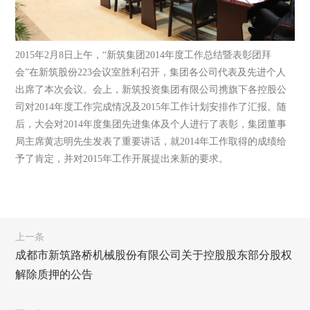
2015年2月8日上午，“新筑集团2014年度工作总结暨表彰团拜
会”在新筑股份223会议室胜利召开，集团各公司代表及先进个人
出席了本次会议。会上，新筑投资集团有限公司携旗下各控股公
司对2014年度工作完成情况及2015年工作计划安排作了汇报。随
后，大会对2014年度集团先进集体及个人进行了表彰，集团董事
局主席黄志明先生发表了重要讲话，就2014年工作取得的成绩给
予了肯定，并对2015年工作开展提出来新的要求。
上一条
成都市新筑路桥机械股份有限公司关于控股股东部分股权
解除质押的公告