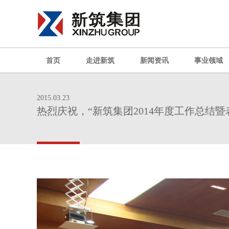
首页
走进新筑
新闻资讯
事业领域
2015.03.23
热烈庆祝，“新筑集团2014年度工作总结