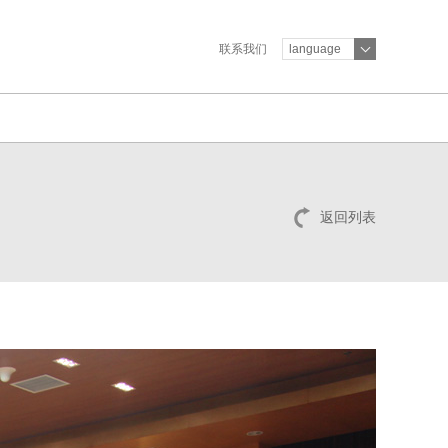
联系我们
language
返回列表