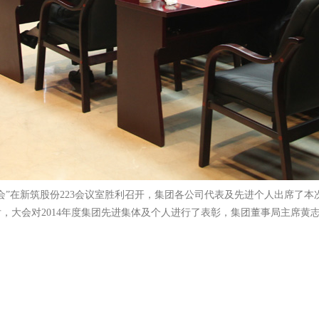
彰团拜会”在新筑股份223会议室胜利召开，集团各公司代表及先进个人出席
随后，大会对2014年度集团先进集体及个人进行了表彰，集团董事局主席黄