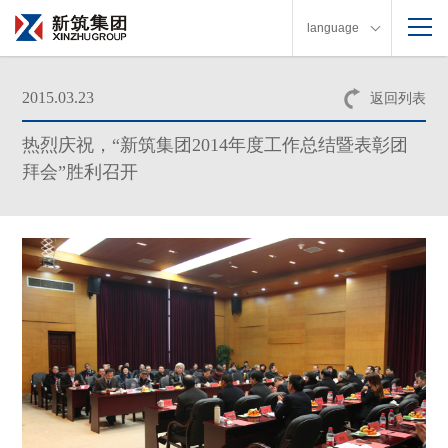
language
2015.03.23
返回列表
热烈庆祝，“新筑集团2014年度工作总结暨表彰团
拜会”胜利召开