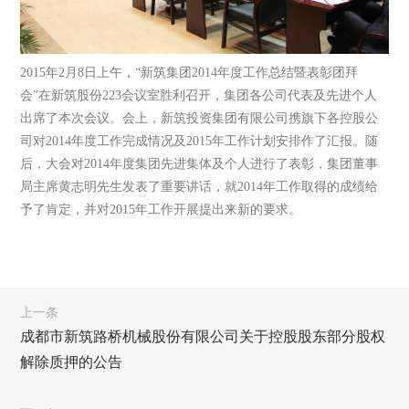
2015年2月8日上午，“新筑集团2014年度工作总结暨表彰团拜
会”在新筑股份223会议室胜利召开，集团各公司代表及先进个人
出席了本次会议。会上，新筑投资集团有限公司携旗下各控股公
司对2014年度工作完成情况及2015年工作计划安排作了汇报。随
后，大会对2014年度集团先进集体及个人进行了表彰，集团董事
局主席黄志明先生发表了重要讲话，就2014年工作取得的成绩给
予了肯定，并对2015年工作开展提出来新的要求。
上一条
成都市新筑路桥机械股份有限公司关于控股股东部分股权
解除质押的公告