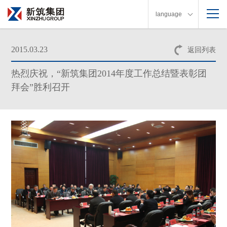
language
2015.03.23
返回列表
热烈庆祝，“新筑集团2014年度工作总结暨表彰团
拜会”胜利召开