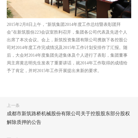
2015年2月8日上午，“新筑集团2014年度工作总结暨表彰团拜
会”在新筑股份223会议室胜利召开，集团各公司代表及先进个人
出席了本次会议。会上，新筑投资集团有限公司携旗下各控股公
司对2014年度工作完成情况及2015年工作计划安排作了汇报。随
后，大会对2014年度集团先进集体及个人进行了表彰，集团董事
局主席黄志明先生发表了重要讲话，就2014年工作取得的成绩给
予了肯定，并对2015年工作开展提出来新的要求。
上一条
成都市新筑路桥机械股份有限公司关于控股股东部分股权
解除质押的公告