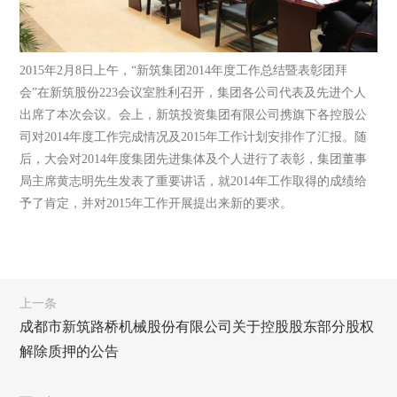
2015年2月8日上午，“新筑集团2014年度工作总结暨表彰团拜
会”在新筑股份223会议室胜利召开，集团各公司代表及先进个人
出席了本次会议。会上，新筑投资集团有限公司携旗下各控股公
司对2014年度工作完成情况及2015年工作计划安排作了汇报。随
后，大会对2014年度集团先进集体及个人进行了表彰，集团董事
局主席黄志明先生发表了重要讲话，就2014年工作取得的成绩给
予了肯定，并对2015年工作开展提出来新的要求。
上一条
成都市新筑路桥机械股份有限公司关于控股股东部分股权
解除质押的公告