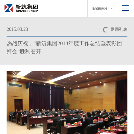
language
2015.03.23
返回列表
热烈庆祝，“新筑集团2014年度工作总结暨表彰团
拜会”胜利召开