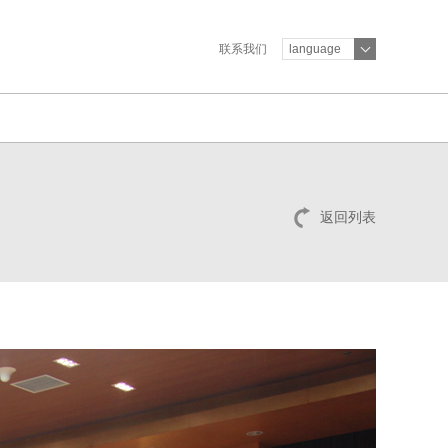
联系我们
language
返回列表