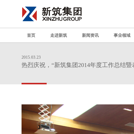
首页
走进新筑
新闻资讯
事业领域
2015.03.23
热烈庆祝，“新筑集团2014年度工作总结