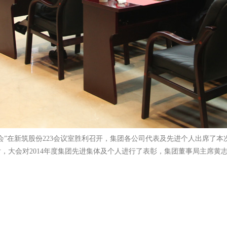
彰团拜会”在新筑股份223会议室胜利召开，集团各公司代表及先进个人出席
随后，大会对2014年度集团先进集体及个人进行了表彰，集团董事局主席黄