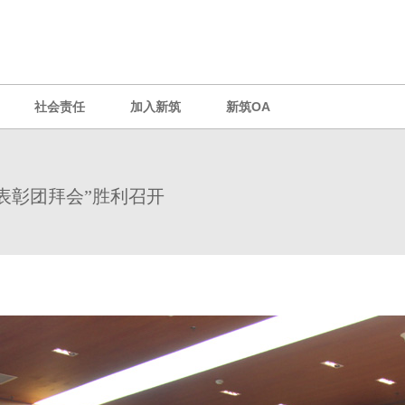
社会责任
加入新筑
新筑OA
暨表彰团拜会”胜利召开