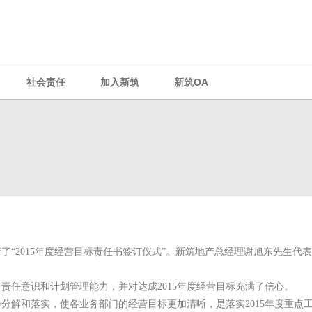
社会责任
加入新筑
新筑OA
了“
2015
年度经营目标责任书签订仪式”。新筑地产总经理谢旭东先生代
了责任意识和计划管理能力，并对达成
2015
年度经营目标充满了信心。
步分解和落实，使各业务部门的经营目标更加清晰，是落实
2015
年度重点