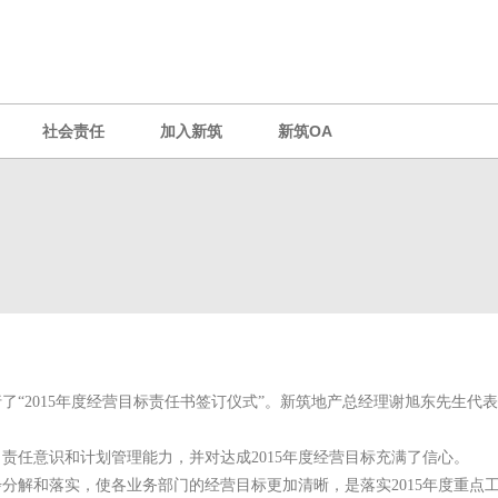
社会责任
加入新筑
新筑OA
了“
2015
年度经营目标责任书签订仪式”。新筑地产总经理谢旭东先生代
了责任意识和计划管理能力，并对达成
2015
年度经营目标充满了信心。
步分解和落实，使各业务部门的经营目标更加清晰，是落实
2015
年度重点