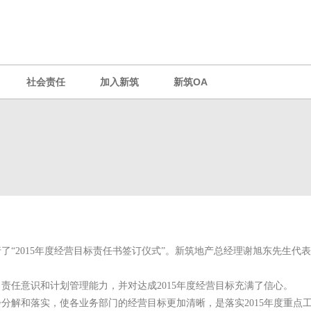
社会责任
加入新筑
新筑OA
了“
2015
年度经营目标责任书签订仪式”。新筑地产总经理谢旭东先生代
了责任意识和计划管理能力，并对达成
2015
年度经营目标充满了信心。
步分解和落实，使各业务部门的经营目标更加清晰，是落实
2015
年度重点