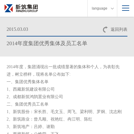
language
2015.03.03
返回列表
2014年度集团优秀集体及员工名单
2014年度，集团涌现出一批成绩显著的集体和个人，
为表彰先
进，树立榜样，现将名单公布如下:
一、集团优秀集体名单
1、西藏新筑建设有限公司
2、成都新筑鸿鹄置业有限公司
二、集团优秀员工名单
1、新筑股份：宋长胜、毛文玉、周飞、梁利明、罗炯、沈志刚
2、新筑路业：曾凡顺、祝艳红、冉江明、陈红
3、新筑地产：吕婷、谢勤