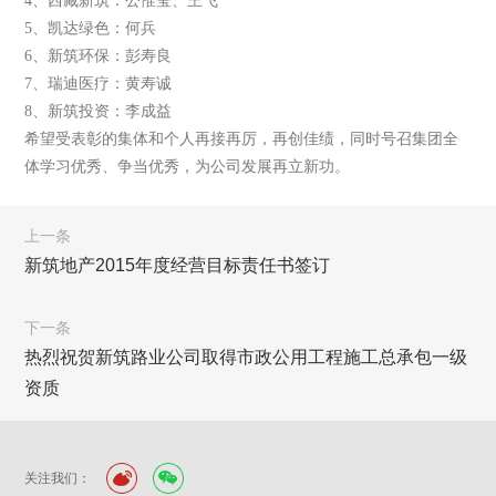
4、西藏新筑：公惟莹、王飞
5、凯达绿色：何兵
6、新筑环保：彭寿良
7、瑞迪医疗：黄寿诚
8、新筑投资：李成益
希望受表彰的集体和个人再接再厉，再创佳绩，同时号召集团全
体学习优秀、争当优秀，为公司发展再立新功。
上一条
新筑地产2015年度经营目标责任书签订
下一条
热烈祝贺新筑路业公司取得市政公用工程施工总承包一级
资质
关注我们：