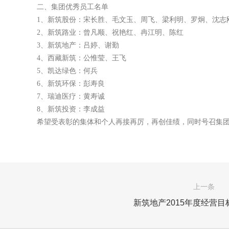
二、集团优秀员工名单
1、新筑股份：宋长胜、毛文玉、周飞、梁利明、罗炯、沈志
2、新筑路业：曾凡顺、祝艳红、冉江明、陈红
3、新筑地产：吕婷、谢勤
4、西藏新筑：公惟莹、王飞
5、凯达绿色：何兵
6、新筑环保：彭寿良
7、瑞迪医疗：黄寿诚
8、新筑投资：李成益
希望受表彰的集体和个人再接再厉，再创佳绩，同时号召集
上一条
新筑地产2015年度经营