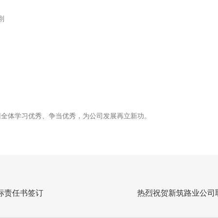
刚
团全体学习优秀、争当优秀，为公司发展再立新功。
目标责任书签订
热烈祝贺新筑路业公司