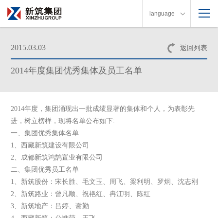
language
2015.03.03
返回列表
2014年度集团优秀集体及员工名单
2014年度，集团涌现出一批成绩显著的集体和个人，
为表彰先
进，树立榜样，现将名单公布如下:
一、集团优秀集体名单
1、西藏新筑建设有限公司
2、成都新筑鸿鹄置业有限公司
二、集团优秀员工名单
1、新筑股份：宋长胜、毛文玉、周飞、梁利明、罗炯、沈志刚
2、新筑路业：曾凡顺、祝艳红、冉江明、陈红
3、新筑地产：吕婷、谢勤