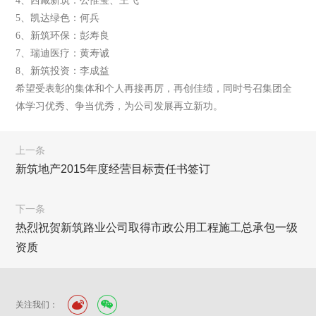
4、西藏新筑：公惟莹、王飞
5、凯达绿色：何兵
6、新筑环保：彭寿良
7、瑞迪医疗：黄寿诚
8、新筑投资：李成益
希望受表彰的集体和个人再接再厉，再创佳绩，同时号召集团全
体学习优秀、争当优秀，为公司发展再立新功。
上一条
新筑地产2015年度经营目标责任书签订
下一条
热烈祝贺新筑路业公司取得市政公用工程施工总承包一级
资质
关注我们：