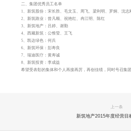
二、集团优秀员工名单
1、新筑股份：宋长胜、毛文玉、周飞、梁利明、罗炯、沈志
2、新筑路业：曾凡顺、祝艳红、冉江明、陈红
3、新筑地产：吕婷、谢勤
4、西藏新筑：公惟莹、王飞
5、凯达绿色：何兵
6、新筑环保：彭寿良
7、瑞迪医疗：黄寿诚
8、新筑投资：李成益
希望受表彰的集体和个人再接再厉，再创佳绩，同时号召集
上一条
新筑地产2015年度经营