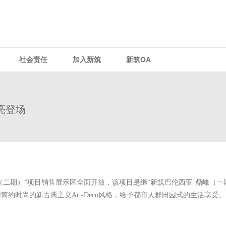
社会责任
加入新筑
新筑OA
亮登场
鼎峰（二期）”项目销售展示区全面开放，该项目是继“新筑巴伦西亚·鼎峰（
约时尚的新古典主义Art-Deco风格，给予都市人群田园式的生活享受。