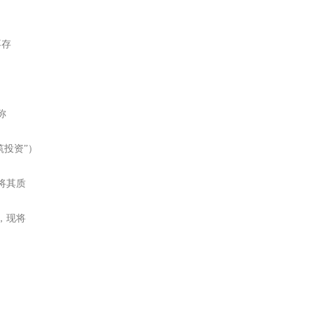
不存
称
筑投资”）
将其质
，现将