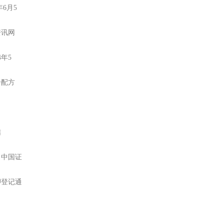
6月5
资讯网
4年5
分配方
结
，中国证
押登记通