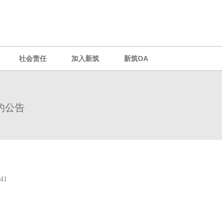
社会责任
加入新筑
新筑OA
的公告
-041