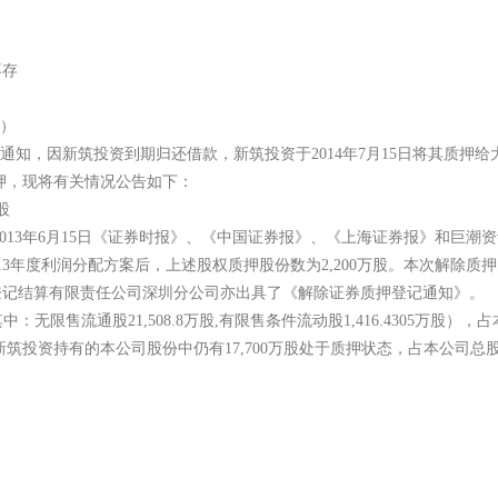
确、完整，不存
称“本公司”）
”）通知，因新筑投资到期归还借款，新筑投资于2014年7月15
除质押，现将有关情况公告如下：
限售条件流通股
3年6月15日《证券时报》、《中国证券报》、《上海证券报》和巨潮资讯网（www.
013年度利润分配方案后，上述股权质押股份数为2,200万股。本次解除质押的
登记结算有限责任公司深圳分公司亦出具了《解除证券质押登记通知》
中：无限售流通股21,508.8万股,有限售条件流动股1,416.4305万股），
；新筑投资持有的本公司股份中仍有17,700万股处于质押状态，占本公司总