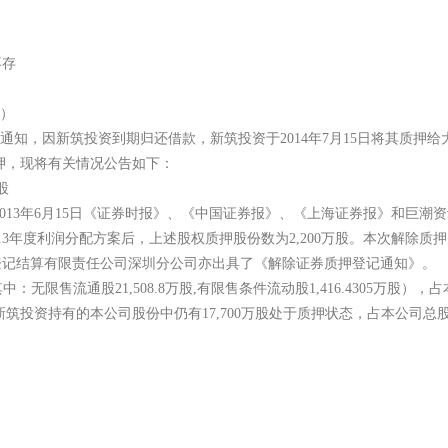
确、完整，不存
称“本公司”）
”）通知，因新筑投资到期归还借款，新筑投资于2014年7月15
除质押，现将有关情况公告如下：
限售条件流通股
3年6月15日《证券时报》、《中国证券报》、《上海证券报》和巨潮资讯网（www.
013年度利润分配方案后，上述股权质押股份数为2,200万股。本次解除质押的
登记结算有限责任公司深圳分公司亦出具了《解除证券质押登记通知》
中：无限售流通股21,508.8万股,有限售条件流动股1,416.4305万股），
；新筑投资持有的本公司股份中仍有17,700万股处于质押状态，占本公司总