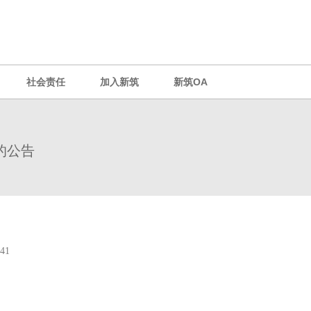
社会责任
加入新筑
新筑OA
的公告
-041